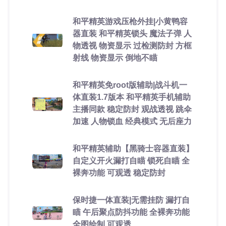
和平精英游戏压枪外挂|小黄鸭容
器直装 和平精英锁头 魔法子弹 人
物透视 物资显示 过检测防封 方框
射线 物资显示 倒地不瞄
和平精英免root版辅助|战斗机一
体直装1.7版本 和平精英手机辅助
主播同款 稳定防封 观战透视 跳伞
加速 人物锁血 经典模式 无后座力
和平精英辅助【黑骑士容器直装】
自定义开火漏打自瞄 锁死自瞄 全
裸奔功能 可观透 稳定防封
保时捷一体直装|无需挂防 漏打自
瞄 午后聚点防抖功能 全裸奔功能
全图绘制 可观透