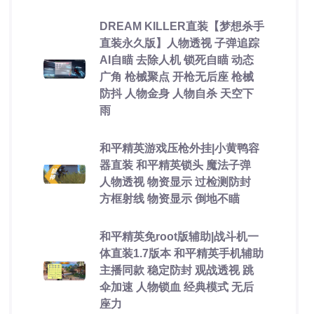
DREAM KILLER直装【梦想杀手
直装永久版】人物透视 子弹追踪
AI自瞄 去除人机 锁死自瞄 动态
广角 枪械聚点 开枪无后座 枪械
防抖 人物金身 人物自杀 天空下
雨
和平精英游戏压枪外挂|小黄鸭容
器直装 和平精英锁头 魔法子弹
人物透视 物资显示 过检测防封
方框射线 物资显示 倒地不瞄
和平精英免root版辅助|战斗机一
体直装1.7版本 和平精英手机辅助
主播同款 稳定防封 观战透视 跳
伞加速 人物锁血 经典模式 无后
座力