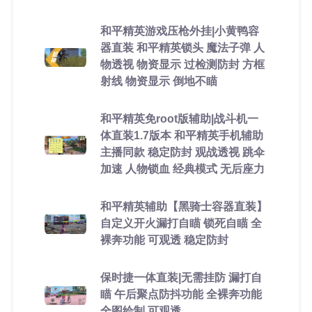
和平精英游戏压枪外挂|小黄鸭容
器直装 和平精英锁头 魔法子弹 人
物透视 物资显示 过检测防封 方框
射线 物资显示 倒地不瞄
和平精英免root版辅助|战斗机一
体直装1.7版本 和平精英手机辅助
主播同款 稳定防封 观战透视 跳伞
加速 人物锁血 经典模式 无后座力
和平精英辅助【黑骑士容器直装】
自定义开火漏打自瞄 锁死自瞄 全
裸奔功能 可观透 稳定防封
保时捷一体直装|无需挂防 漏打自
瞄 午后聚点防抖功能 全裸奔功能
全图绘制 可观透