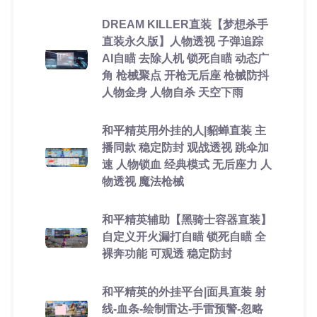
DREAM KILLER直装【梦想杀手
直装永久版】人物透视 子弹追踪
AI自瞄 去除人机 锁死自瞄 动态广
角 枪械聚点 开枪无后座 枪械防抖
人物金身 人物自杀 天空下雨
和平精英用外挂的人|貂蝉直装 主
播同款 稳定防封 观战透视 跳伞加
速 人物锁血 经典模式 无后座力 人
物透视 魔法枪械
和平精英辅助【黑骑士容器直装】
自定义开火漏打自瞄 锁死自瞄 全
裸奔功能 可观透 稳定防封
和平精英的外挂平台|面具直装 射
线-血条-绘制雷达-手雷预警-忽略