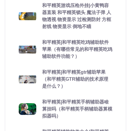
和平精英游戏压枪外挂|小黄鸭容
器直装 和平精英锁头 魔法子弹 人
物透视 物资显示 过检测防封 方框
射线 物资显示 倒地不瞄
和平精英|和平精英吃鸡辅助软件
苹果（有哪些常见的和平精英吃鸡
辅助软件功能？）
和平精英|和平精英gtr辅助苹果
（和平精英GTR辅助的技术原理
是什么？）
和平精英|和平精英手柄辅助器啥
算挂吗（和平精英手柄辅助器算模
拟器吗）