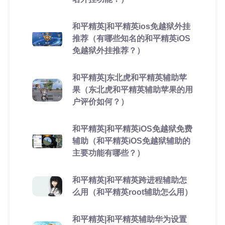
和平精英|和平精英ios免越狱外挂
推荐（有哪些知名的和平精英iOS
免越狱外挂推荐？）
和平精英|东北虎和平精英辅助苹
果（东北虎和平精英辅助苹果的用
户评价如何？）
和平精英|和平精英iOS免越狱免费
辅助（和平精英iOS免越狱辅助的
主要功能有哪些？）
和平精英|和平精英跨进程辅助怎
么用（和平精英root辅助怎么用）
和平精英|和平精英辅助华为设置