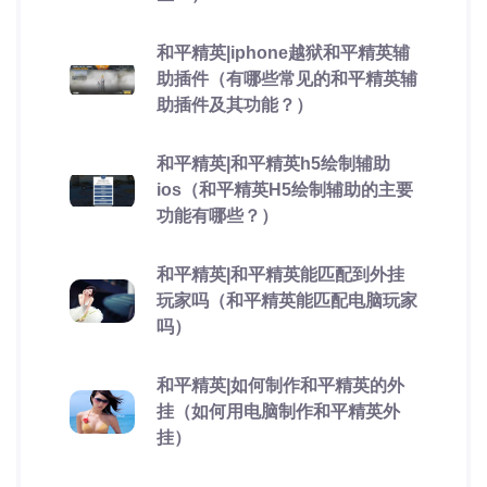
和平精英|iphone越狱和平精英辅
助插件（有哪些常见的和平精英辅
助插件及其功能？）
和平精英|和平精英h5绘制辅助
ios（和平精英H5绘制辅助的主要
功能有哪些？）
和平精英|和平精英能匹配到外挂
玩家吗（和平精英能匹配电脑玩家
吗）
和平精英|如何制作和平精英的外
挂（如何用电脑制作和平精英外
挂）