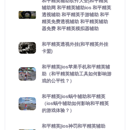
和平精英辅助软件大全|和平精英
辅助网 和平精英辅助ios 和平精英
透视辅助 和平精英手游辅助 和平
精英免费透视辅助 和平精英辅助
器免费 和平精英模拟器辅助
和平精英透视外挂(和平精英外挂
卡盟)
和平精英|ios苹果手机和平精英辅
助（和平精英辅助工具如何影响游
戏的公平性？）
和平精英|ios蜗牛辅助和平精英
（ios蜗牛辅助如何影响和平精英
的游戏体验？）
和平精英|ios神罚和平精英辅助