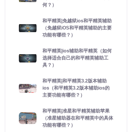
何？）
和平精英|免越狱ios和平精英辅助
（免越狱iOS和平精英辅助的主要
功能有哪些？）
和平精英|ios辅助和平精英（如何
选择适合自己的和平精英辅助工
具？）
和平精英|和平精英3.2版本辅助
ios（和平精英3.2版本辅助ios的
主要功能有哪些？）
和平精英|准星和平精英辅助苹果
（准星辅助器在和平精英中的具体
功能有哪些？）