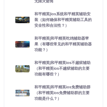
无限火箭筒
和平精英|ios系统和平精英辅助安
装（如何确保和平精英辅助工具的
安全性和合法性？）
和平精英|和平精英吃鸡辅助器苹
果（有哪些常见的和平精英辅助器
功能？）
和平精英|和平精英ios不越狱辅助
（和平精英ios不越狱辅助的主要
功能有哪些？）
和平精英|和平精英ios免费辅助群
（和平精英ios免费辅助群的主要
功能是什么？）