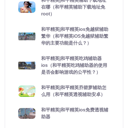
和平精英|和平精英辅助下载地址
在哪（和平精英辅助下载地址免
root）
和平精英|和平精英ios免越狱辅助
繁华（和平精英iOS免越狱辅助繁
华的主要功能是什么？）
和平精英|和平精英吃鸡辅助器
ios（和平精英吃鸡辅助器的使用
是否会影响游戏的公平性？）
和平精英|和平精英乔碧萝辅助怎
么用（和平精英透视辅助安卓）
和平精英|和平精英ios免费透视辅
助器