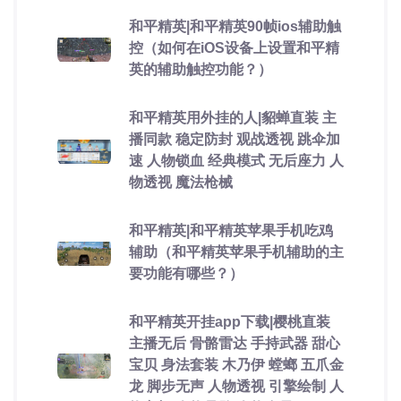
和平精英|和平精英90帧ios辅助触
控（如何在iOS设备上设置和平精
英的辅助触控功能？）
和平精英用外挂的人|貂蝉直装 主
播同款 稳定防封 观战透视 跳伞加
速 人物锁血 经典模式 无后座力 人
物透视 魔法枪械
和平精英|和平精英苹果手机吃鸡
辅助（和平精英苹果手机辅助的主
要功能有哪些？）
和平精英开挂app下载|樱桃直装
主播无后 骨骼雷达 手持武器 甜心
宝贝 身法套装 木乃伊 螳螂 五爪金
龙 脚步无声 人物透视 引擎绘制 人