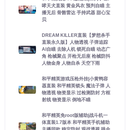
哮天犬直装 黄金风衣 预判自瞄 主
播无后 骨骼雷达 手持武器 甜心宝
贝
DREAM KILLER直装【梦想杀手
直装永久版】人物透视 子弹追踪
AI自瞄 去除人机 锁死自瞄 动态广
角 枪械聚点 开枪无后座 枪械防抖
人物金身 人物自杀 天空下雨
和平精英游戏压枪外挂|小黄鸭容
器直装 和平精英锁头 魔法子弹 人
物透视 物资显示 过检测防封 方框
射线 物资显示 倒地不瞄
和平精英免root版辅助|战斗机一
体直装1.7版本 和平精英手机辅助
主播同款 稳定防封 观战透视 跳伞