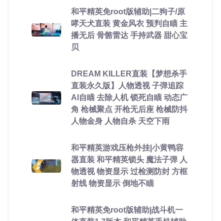
和平精英免root版辅助|二狗子/原
哮天犬直装 黄金风衣 预判自瞄 主
播无后 骨骼雷达 手持武器 甜心宝
贝
DREAM KILLER直装【梦想杀手
直装永久版】人物透视 子弹追踪
AI自瞄 去除人机 锁死自瞄 动态广
角 枪械聚点 开枪无后座 枪械防抖
人物金身 人物自杀 天空下雨
和平精英游戏压枪外挂|小黄鸭容
器直装 和平精英锁头 魔法子弹 人
物透视 物资显示 过检测防封 方框
射线 物资显示 倒地不瞄
和平精英免root版辅助|战斗机一