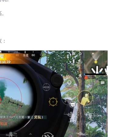
高。
议：