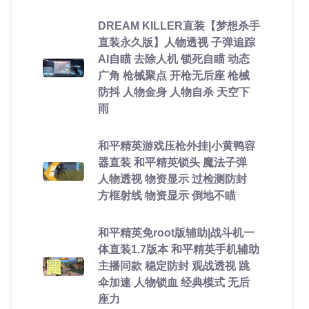
DREAM KILLER直装【梦想杀手
直装永久版】人物透视 子弹追踪
AI自瞄 去除人机 锁死自瞄 动态
广角 枪械聚点 开枪无后座 枪械
防抖 人物金身 人物自杀 天空下
雨
和平精英游戏压枪外挂|小黄鸭容
器直装 和平精英锁头 魔法子弹
人物透视 物资显示 过检测防封
方框射线 物资显示 倒地不瞄
和平精英免root版辅助|战斗机一
体直装1.7版本 和平精英手机辅助
主播同款 稳定防封 观战透视 跳
伞加速 人物锁血 经典模式 无后
座力