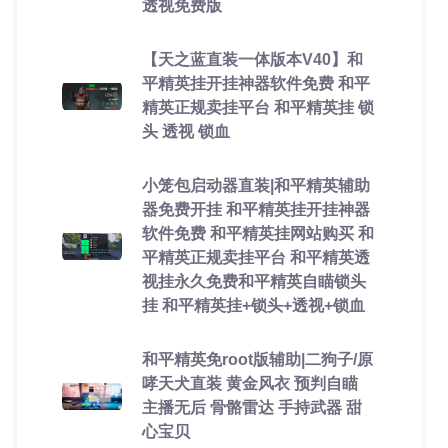
透视免费版
【天之蓝直装一体版本V40】和
平精英挂开挂神器软件免费 和平
精英正规卖挂平台 和平精英挂 锁
头 透视 锁血
小笼包启动器直装|和平精英辅助
器免费开挂 和平精英挂开挂神器
软件免费 和平精英挂网站购买 和
平精英正规卖挂平台 和平精英透
视挂永久免费和平精英自瞄锁头
挂 和平精英挂+锁头+透视+锁血
和平精英免root版辅助|二狗子/原
哮天犬直装 黄金风衣 预判自瞄
主播无后 骨骼雷达 手持武器 甜
心宝贝