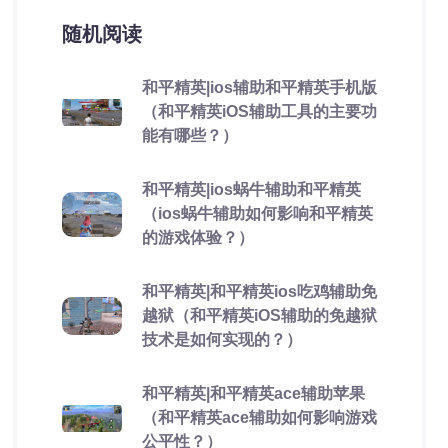
随机阅读
和平精英|ios辅助和平精英手机版
（和平精英iOS辅助工具的主要功
能有哪些？）
和平精英|ios蜗牛辅助和平精英
（ios蜗牛辅助如何影响和平精英
的游戏体验？）
和平精英|和平精英ios吃鸡辅助免
越狱（和平精英iOS辅助的免越狱
技术是如何实现的？）
和平精英|和平精英ace辅助苹果
（和平精英ace辅助如何影响游戏
公平性？）