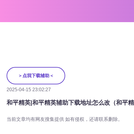
＞点我下载辅助＜
2025-04-15 23:02:27
和平精英|和平精英辅助下载地址怎么改（和平精英
当前文章均有网友搜集提供 如有侵权，还请联系删除。