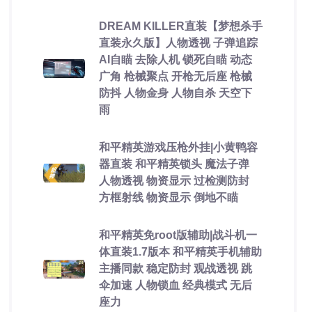
DREAM KILLER直装【梦想杀手
直装永久版】人物透视 子弹追踪
AI自瞄 去除人机 锁死自瞄 动态
广角 枪械聚点 开枪无后座 枪械
防抖 人物金身 人物自杀 天空下
雨
和平精英游戏压枪外挂|小黄鸭容
器直装 和平精英锁头 魔法子弹
人物透视 物资显示 过检测防封
方框射线 物资显示 倒地不瞄
和平精英免root版辅助|战斗机一
体直装1.7版本 和平精英手机辅助
主播同款 稳定防封 观战透视 跳
伞加速 人物锁血 经典模式 无后
座力