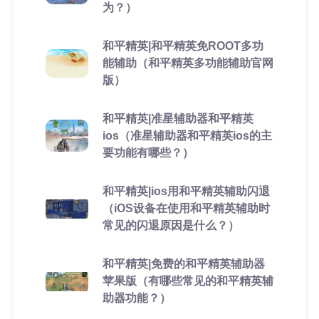
为？）
和平精英|和平精英免ROOT多功
能辅助（和平精英多功能辅助官网
版）
和平精英|准星辅助器和平精英
ios（准星辅助器和平精英ios的主
要功能有哪些？）
和平精英|ios用和平精英辅助闪退
（iOS设备在使用和平精英辅助时
常见的闪退原因是什么？）
和平精英|免费的和平精英辅助器
苹果版（有哪些常见的和平精英辅
助器功能？）