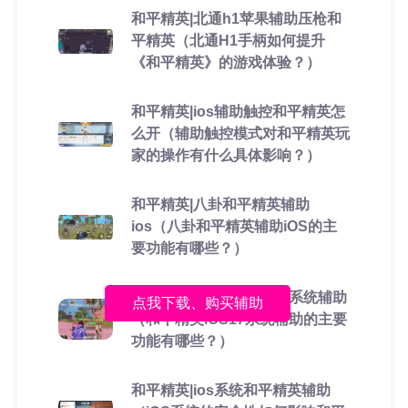
和平精英|北通h1苹果辅助压枪和
平精英（北通H1手柄如何提升
《和平精英》的游戏体验？）
和平精英|ios辅助触控和平精英怎
么开（辅助触控模式对和平精英玩
家的操作有什么具体影响？）
和平精英|八卦和平精英辅助
ios（八卦和平精英辅助iOS的主
要功能有哪些？）
和平精英|和平精英ios17系统辅助
点我下载、购买辅助
（和平精英iOS17系统辅助的主要
功能有哪些？）
和平精英|ios系统和平精英辅助