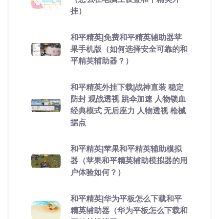
挂）
和平精英|免费和平精英辅助器苹
果手机版（如何选择安全可靠的和
平精英辅助器？）
和平精英外挂下载|战神直装 稳定
防封 观战透视 跳伞加速 人物锁血
经典模式 无后座力 人物透视 枪械
据点
和平精英|苹果和平精英辅助模拟
器（苹果和平精英辅助模拟器的用
户体验如何？）
和平精英|华为平板怎么下载和平
精英辅助器（华为平板怎么下载和