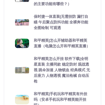
的主要功能有哪些？）
保时捷一体直装|无需挂防 漏打自
瞄 午后聚点防抖功能 全裸奔功能
全图绘制 可观透
和平精英|怎么开辅助器和平精英
直播（电脑怎么开和平精英直播）
和平精英怎么开挂 软件下载|全明
星直装 主播同款 稳定防封 观战透
视 跳伞加速 人物锁血 经典模式 无
后座力 人物透视 魔法枪械 自动压
枪
和平精英|手机玩和平精英有外挂
吗（安卓手机玩和平精英能开挂