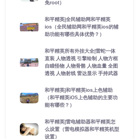
免root）
和平精英|全民辅助网和平精英
ios（全民辅助网和平精英ios的辅
助功能有哪些具体优势？）
和平精英所有外挂大全|雷蛇一体
直装 人物透视 引擎绘制 人物方框
自瞄怪物 人物骨骼 人物血量 全图
透视 人物射线 雷达显示 手持武器
和平精英|和平精英ios上色辅助
（和平精英iOS上色辅助的主要功
能有哪些？）
和平精英|雷电辅助器和平精英怎
么设置（雷电模拟器和平精英机型
设置）