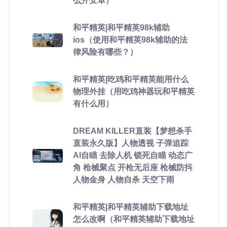
么开安卓）
和平精英|和平精英98k辅助
ios（使用和平精英98k辅助的法
律风险有哪些？）
和平精英|吃鸡和平精英能用什么
物理外挂（用吃鸡神器玩和平精英
有什么用）
DREAM KILLER直装【梦想杀手
直装永久版】人物透视 子弹追踪
AI自瞄 去除人机 锁死自瞄 动态广
角 枪械聚点 开枪无后座 枪械防抖
人物金身 人物自杀 天空下雨
和平精英|和平精英辅助下载地址
怎么改啊（和平精英辅助下载地址