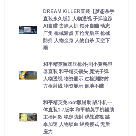
DREAM KILLER直装【梦想杀手
直装永久版】人物透视 子弹追踪
AI自瞄 去除人机 锁死自瞄 动态
广角 枪械聚点 开枪无后座 枪械
防抖 人物金身 人物自杀 天空下
雨
和平精英游戏压枪外挂|小黄鸭容
器直装 和平精英锁头 魔法子弹
人物透视 物资显示 过检测防封
方框射线 物资显示 倒地不瞄
和平精英免root版辅助|战斗机一
体直装1.7版本 和平精英手机辅助
主播同款 稳定防封 观战透视 跳
伞加速 人物锁血 经典模式 无后
座力