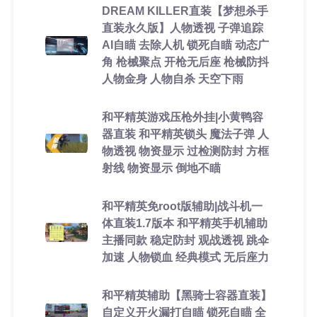
DREAM KILLER直装【梦想杀手
直装永久版】人物透视 子弹追踪
AI自瞄 去除人机 锁死自瞄 动态广
角 枪械聚点 开枪无后座 枪械防抖
人物金身 人物自杀 天空下雨
和平精英游戏压枪外挂|小黄鸭容
器直装 和平精英锁头 魔法子弹 人
物透视 物资显示 过检测防封 方框
射线 物资显示 倒地不瞄
和平精英免root版辅助|战斗机一
体直装1.7版本 和平精英手机辅助
主播同款 稳定防封 观战透视 跳伞
加速 人物锁血 经典模式 无后座力
和平精英辅助【黑骑士容器直装】
自定义开火漏打自瞄 锁死自瞄 全