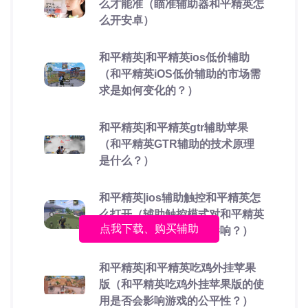
么才能准（瞄准辅助器和平精英怎
么开安卓）
和平精英|和平精英ios低价辅助
（和平精英iOS低价辅助的市场需
求是如何变化的？）
和平精英|和平精英gtr辅助苹果
（和平精英GTR辅助的技术原理
是什么？）
和平精英|ios辅助触控和平精英怎
么打开（辅助触控模式对和平精英
点我下载、购买辅助
的游戏体验有哪些具体影响？）
和平精英|和平精英吃鸡外挂苹果
版（和平精英吃鸡外挂苹果版的使
用是否会影响游戏的公平性？）