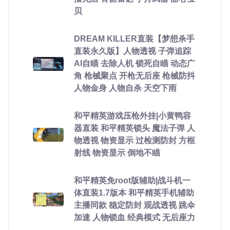
贝
DREAM KILLER直装【梦想杀手
直装永久版】人物透视 子弹追踪
AI自瞄 去除人机 锁死自瞄 动态广
角 枪械聚点 开枪无后座 枪械防抖
人物金身 人物自杀 天空下雨
和平精英游戏压枪外挂|小黄鸭容
器直装 和平精英锁头 魔法子弹 人
物透视 物资显示 过检测防封 方框
射线 物资显示 倒地不瞄
和平精英免root版辅助|战斗机一
体直装1.7版本 和平精英手机辅助
主播同款 稳定防封 观战透视 跳伞
加速 人物锁血 经典模式 无后座力