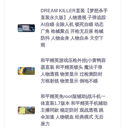
DREAM KILLER直装【梦想杀手
直装永久版】人物透视 子弹追踪
AI自瞄 去除人机 锁死自瞄 动态
广角 枪械聚点 开枪无后座 枪械
防抖 人物金身 人物自杀 天空下
雨
和平精英游戏压枪外挂|小黄鸭容
器直装 和平精英锁头 魔法子弹
人物透视 物资显示 过检测防封
方框射线 物资显示 倒地不瞄
和平精英免root版辅助|战斗机一
体直装1.7版本 和平精英手机辅助
主播同款 稳定防封 观战透视 跳
伞加速 人物锁血 经典模式 无后
座力