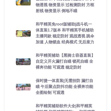
物透视 物资显示 过检测防封 方框
射线 物资显示 倒地不瞄
和平精英免root版辅助|战斗机一
体直装1.7版本 和平精英手机辅助
主播同款 稳定防封 观战透视 跳伞
加速 人物锁血 经典模式 无后座力
和平精英辅助【黑骑士容器直装】
自定义开火漏打自瞄 锁死自瞄 全
裸奔功能 可观透 稳定防封
保时捷一体直装|无需挂防 漏打自
瞄 午后聚点防抖功能 全裸奔功能
全图绘制 可观透
和平精英辅助软件大全|和平精英