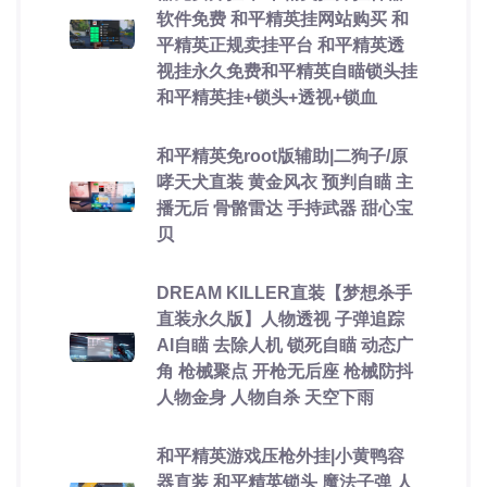
软件免费 和平精英挂网站购买 和
平精英正规卖挂平台 和平精英透
视挂永久免费和平精英自瞄锁头挂
和平精英挂+锁头+透视+锁血
和平精英免root版辅助|二狗子/原
哮天犬直装 黄金风衣 预判自瞄 主
播无后 骨骼雷达 手持武器 甜心宝
贝
DREAM KILLER直装【梦想杀手
直装永久版】人物透视 子弹追踪
AI自瞄 去除人机 锁死自瞄 动态广
角 枪械聚点 开枪无后座 枪械防抖
人物金身 人物自杀 天空下雨
和平精英游戏压枪外挂|小黄鸭容
器直装 和平精英锁头 魔法子弹 人