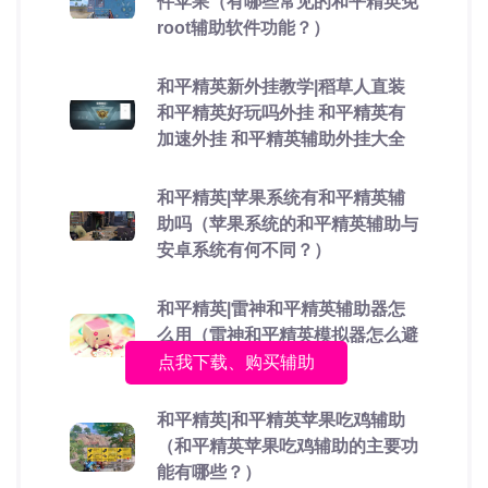
件苹果（有哪些常见的和平精英免
root辅助软件功能？）
和平精英新外挂教学|稻草人直装
和平精英好玩吗外挂 和平精英有
加速外挂 和平精英辅助外挂大全
和平精英|苹果系统有和平精英辅
助吗（苹果系统的和平精英辅助与
安卓系统有何不同？）
和平精英|雷神和平精英辅助器怎
么用（雷神和平精英模拟器怎么避
免检测）
点我下载、购买辅助
和平精英|和平精英苹果吃鸡辅助
（和平精英苹果吃鸡辅助的主要功
能有哪些？）