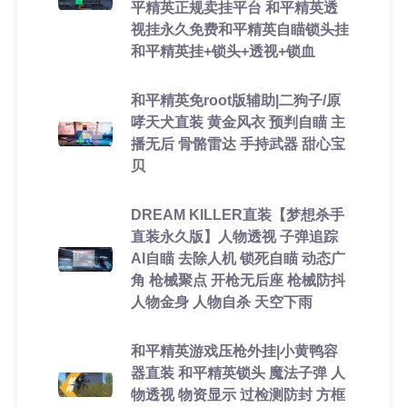
平精英正规卖挂平台 和平精英透
视挂永久免费和平精英自瞄锁头挂
和平精英挂+锁头+透视+锁血
和平精英免root版辅助|二狗子/原
哮天犬直装 黄金风衣 预判自瞄 主
播无后 骨骼雷达 手持武器 甜心宝
贝
DREAM KILLER直装【梦想杀手
直装永久版】人物透视 子弹追踪
AI自瞄 去除人机 锁死自瞄 动态广
角 枪械聚点 开枪无后座 枪械防抖
人物金身 人物自杀 天空下雨
和平精英游戏压枪外挂|小黄鸭容
器直装 和平精英锁头 魔法子弹 人
物透视 物资显示 过检测防封 方框