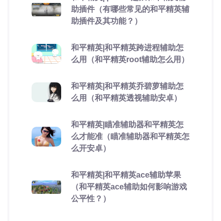
助插件（有哪些常见的和平精英辅
助插件及其功能？）
和平精英|和平精英跨进程辅助怎
么用（和平精英root辅助怎么用）
和平精英|和平精英乔碧萝辅助怎
么用（和平精英透视辅助安卓）
和平精英|瞄准辅助器和平精英怎
么才能准（瞄准辅助器和平精英怎
么开安卓）
和平精英|和平精英ace辅助苹果
（和平精英ace辅助如何影响游戏
公平性？）