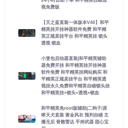
24小时自助下单 和平精英自瞄透
视免费版
【天之蓝直装一体版本V40】和平
精英挂开挂神器软件免费 和平精
英正规卖挂平台 和平精英挂 锁头
透视 锁血
小笼包启动器直装|和平精英辅助
器免费开挂 和平精英挂开挂神器
软件免费 和平精英挂网站购买 和
平精英正规卖挂平台 和平精英透
视挂永久免费和平精英自瞄锁头挂
和平精英挂+锁头+透视+锁血
和平精英免root版辅助|二狗子/原
哮天犬直装 黄金风衣 预判自瞄 主
播无后 骨骼雷达 手持武器 甜心宝