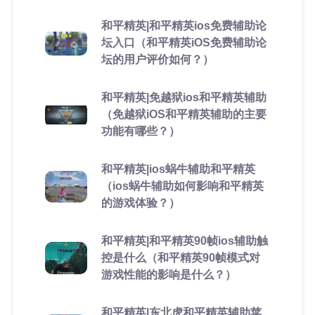
和平精英|和平精英ios免费辅助论
坛入口（和平精英iOS免费辅助论
坛的用户评价如何？）
和平精英|免越狱ios和平精英辅助
（免越狱iOS和平精英辅助的主要
功能有哪些？）
和平精英|ios蜗牛辅助和平精英
（ios蜗牛辅助如何影响和平精英
的游戏体验？）
和平精英|和平精英90帧ios辅助触
控是什么（和平精英90帧模式对
游戏性能的影响是什么？）
和平精英|东北虎和平精英辅助苹