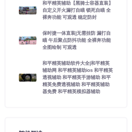
和平精英辅助【黑骑士容器直装】
自定义开火漏打自瞄 锁死自瞄 全
裸奔功能 可观透 稳定防封
保时捷一体直装|无需挂防 漏打自
瞄 午后聚点防抖功能 全裸奔功能
全图绘制 可观透
和平精英辅助软件大全|和平精英
辅助网 和平精英辅助ios 和平精英
透视辅助 和平精英手游辅助 和平
精英免费透视辅助 和平精英辅助
器免费 和平精英模拟器辅助