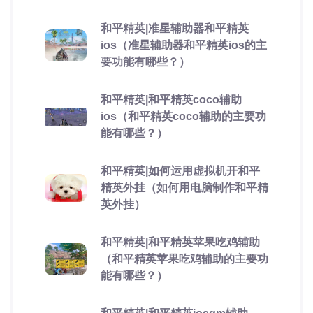
和平精英|准星辅助器和平精英
ios（准星辅助器和平精英ios的主
要功能有哪些？）
和平精英|和平精英coco辅助
ios（和平精英coco辅助的主要功
能有哪些？）
和平精英|如何运用虚拟机开和平
精英外挂（如何用电脑制作和平精
英外挂）
和平精英|和平精英苹果吃鸡辅助
（和平精英苹果吃鸡辅助的主要功
能有哪些？）