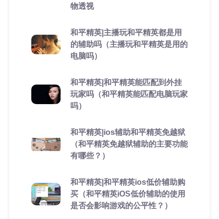
物透视
和平精英|主播玩和平精英都是用
的辅助吗（主播玩和平精英是用的
电脑吗）
和平精英|和平精英能匹配到外挂
玩家吗（和平精英能匹配电脑玩家
吗）
和平精英|ios辅助和平精英免越狱
（和平精英免越狱辅助的主要功能
有哪些？）
和平精英|和平精英ios低价辅助购
买（和平精英iOS低价辅助的使用
是否会影响游戏的公平性？）