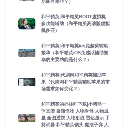
功能有哪些？）
和平精英|和平精英ROOT虚拟机
多功能辅助（和平精英高清版虚拟
机多开）
和平精英|和平精英ios免越狱辅助
繁华（和平精英iOS免越狱辅助繁
华的主要功能是什么？）
和平精英|代刷网和平精英辅助苹
果（代刷网和平精英辅助苹果的市
场需求如何变化？）
和平精英的外挂咋下载|小猪熊一
体直装 自瞄怪物 人物骨骼 人物血
量 全图透视 人物射线 雷达显示 手
持武器 和平精英锁头 魔法子弹 人