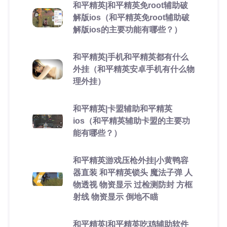
和平精英|和平精英免root辅助破
解版ios（和平精英免root辅助破
解版ios的主要功能有哪些？）
和平精英|手机和平精英都有什么
外挂（和平精英安卓手机有什么物
理外挂）
和平精英|卡盟辅助和平精英
ios（和平精英辅助卡盟的主要功
能有哪些？）
和平精英游戏压枪外挂|小黄鸭容
器直装 和平精英锁头 魔法子弹 人
物透视 物资显示 过检测防封 方框
射线 物资显示 倒地不瞄
和平精英|和平精英吃鸡辅助软件