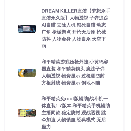
DREAM KILLER直装【梦想杀手
直装永久版】人物透视 子弹追踪
AI自瞄 去除人机 锁死自瞄 动态
广角 枪械聚点 开枪无后座 枪械
防抖 人物金身 人物自杀 天空下
雨
和平精英游戏压枪外挂|小黄鸭容
器直装 和平精英锁头 魔法子弹
人物透视 物资显示 过检测防封
方框射线 物资显示 倒地不瞄
和平精英免root版辅助|战斗机一
体直装1.7版本 和平精英手机辅助
主播同款 稳定防封 观战透视 跳
伞加速 人物锁血 经典模式 无后
座力