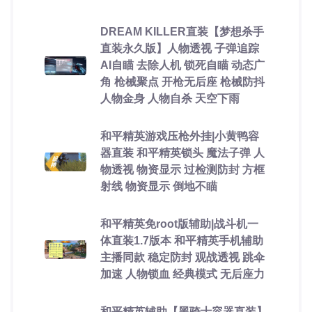
DREAM KILLER直装【梦想杀手
直装永久版】人物透视 子弹追踪
AI自瞄 去除人机 锁死自瞄 动态广
角 枪械聚点 开枪无后座 枪械防抖
人物金身 人物自杀 天空下雨
和平精英游戏压枪外挂|小黄鸭容
器直装 和平精英锁头 魔法子弹 人
物透视 物资显示 过检测防封 方框
射线 物资显示 倒地不瞄
和平精英免root版辅助|战斗机一
体直装1.7版本 和平精英手机辅助
主播同款 稳定防封 观战透视 跳伞
加速 人物锁血 经典模式 无后座力
和平精英辅助【黑骑士容器直装】