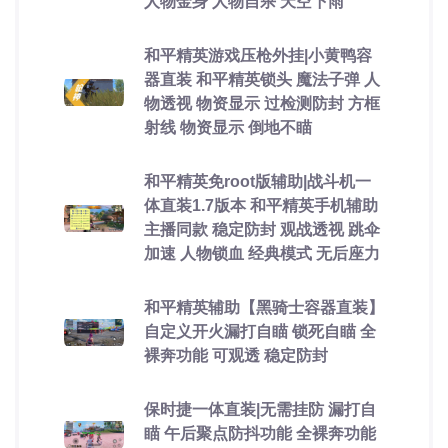
人物金身 人物自杀 天空下雨
和平精英游戏压枪外挂|小黄鸭容
器直装 和平精英锁头 魔法子弹 人
物透视 物资显示 过检测防封 方框
射线 物资显示 倒地不瞄
和平精英免root版辅助|战斗机一
体直装1.7版本 和平精英手机辅助
主播同款 稳定防封 观战透视 跳伞
加速 人物锁血 经典模式 无后座力
和平精英辅助【黑骑士容器直装】
自定义开火漏打自瞄 锁死自瞄 全
裸奔功能 可观透 稳定防封
保时捷一体直装|无需挂防 漏打自
瞄 午后聚点防抖功能 全裸奔功能