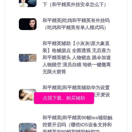
下（和平精英外挂安卓怎么下）
和平精英|吃鸡和平精英有外挂吗
（吃鸡和平精英有单人模式吗）
和平精英辅助【小灰灰/原大象直
装】枪械据点 全图透视 无后座力
和平精英锁头 人物锁血 跳伞加速
人物踏空 演员自瞄 地铁一键撤离
无限火箭筒
和平精英|和平精英辅助华为设置
免Root在哪里（和平精英开麦设
点我下载、购买辅助
置在哪里华为）
和平精英|和平精英90帧ios辅助触
控要开启吗（哪些iOS设备支持和
平精英的90帧和辅助触控功