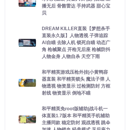
播无后 骨骼雷达 手持武器 甜心宝
贝
DREAM KILLER直装【梦想杀手
直装永久版】人物透视 子弹追踪
AI自瞄 去除人机 锁死自瞄 动态广
角 枪械聚点 开枪无后座 枪械防抖
人物金身 人物自杀 天空下雨
和平精英游戏压枪外挂|小黄鸭容
器直装 和平精英锁头 魔法子弹 人
物透视 物资显示 过检测防封 方框
射线 物资显示 倒地不瞄
和平精英免root版辅助|战斗机一
体直装1.7版本 和平精英手机辅助
主播同款 稳定防封 观战透视 跳伞
加速 人物锁血 经典模式 无后座力