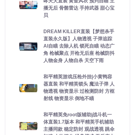
哮天犬直装 黄金风衣 预判自瞄 主
播无后 骨骼雷达 手持武器 甜心宝
贝
DREAM KILLER直装【梦想杀手
直装永久版】人物透视 子弹追踪
AI自瞄 去除人机 锁死自瞄 动态广
角 枪械聚点 开枪无后座 枪械防抖
人物金身 人物自杀 天空下雨
和平精英游戏压枪外挂|小黄鸭容
器直装 和平精英锁头 魔法子弹 人
物透视 物资显示 过检测防封 方框
射线 物资显示 倒地不瞄
和平精英免root版辅助|战斗机一
体直装1.7版本 和平精英手机辅助
主播同款 稳定防封 观战透视 跳伞