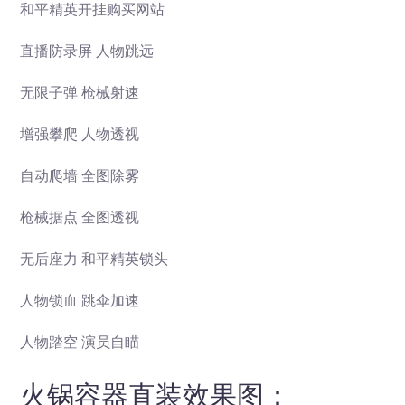
和平精英开挂购买网站
直播防录屏 人物跳远
无限子弹 枪械射速
增强攀爬 人物透视
自动爬墙 全图除雾
枪械据点 全图透视
无后座力 和平精英锁头
人物锁血 跳伞加速
人物踏空 演员自瞄
火锅容器直装效果图：