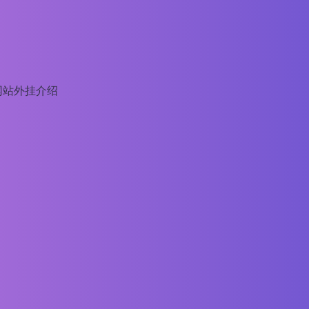
网站外挂介绍