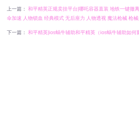
上一篇：
和平精英正规卖挂平台|哪吒容器直装 地铁一键撤离 
伞加速 人物锁血 经典模式 无后座力 人物透视 魔法枪械 枪
下一篇：
和平精英|ios蜗牛辅助和平精英（ios蜗牛辅助如