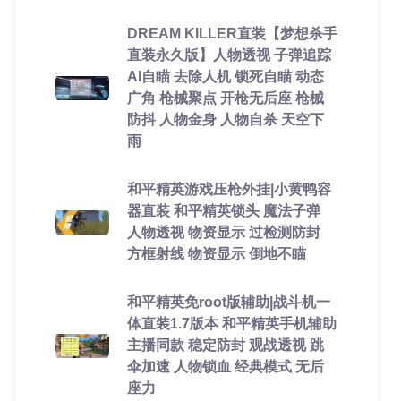
DREAM KILLER直装【梦想杀手
直装永久版】人物透视 子弹追踪
AI自瞄 去除人机 锁死自瞄 动态
广角 枪械聚点 开枪无后座 枪械
防抖 人物金身 人物自杀 天空下
雨
和平精英游戏压枪外挂|小黄鸭容
器直装 和平精英锁头 魔法子弹
人物透视 物资显示 过检测防封
方框射线 物资显示 倒地不瞄
和平精英免root版辅助|战斗机一
体直装1.7版本 和平精英手机辅助
主播同款 稳定防封 观战透视 跳
伞加速 人物锁血 经典模式 无后
座力